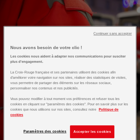
Continuer sans accepter
Nous avons besoin de votre clic !
Les cookies nous aident à adapter nos communications pour susciter
plus d'engagement.
La Croix-Rouge française et ses partenaires utilisent des cookies afin
d'améliorer votre navigation sur nos sites, réaliser des statistiques de visites,
vous permettre de partager des éléments sur les réseaux sociaux,
personnaliser nos contenus et nos publicités.
Vous pouvez modifier à tout moment vos préférences et refuser tous les
cookies en cliquant sur "paramètres des cookies". Pour en savoir plus sur les
cookies que nous utilisons sur nos sites, consultez notre
Politique de
cookies
Paramètres des cookies
Accepter les cookies