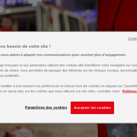
Conti
s besoin de votre clic !
 nous aident à adapter nos communications pour susciter plus d'engagement.
e française et ses partenaires utilisent des cookies afin d'améliorer votre navigation sur nos 
ues de visites, vous permettre de partager des éléments sur les réseaux sociaux, personnali
os publicités.
modifier à tout moment vos préférences et refuser tous les cookies en cliquant sur "paramè
r en savoir plus sur les cookies que nous utilisons sur nos sites, consultez notre
Politiqu
Paramètres des cookies
Accepter les cookies