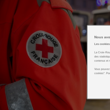
Nous avon
Les cookies
La Croix-Roug
des statistiq
contenus et n
Vous pouvez 
cookies". Pou